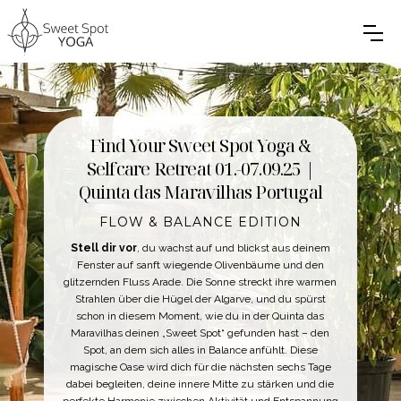
Find Your Sweet Spot Yoga &
Selfcare Retreat 01.-07.09.25 |
Quinta das Maravilhas Portugal
FLOW & BALANCE EDITION
Stell dir vor
, du wachst auf und blickst aus deinem
Fenster auf sanft wiegende Olivenbäume und den
glitzernden Fluss Arade. Die Sonne streckt ihre warmen
Strahlen über die Hügel der Algarve, und du spürst
schon in diesem Moment, wie du in der Quinta das
Maravilhas deinen „Sweet Spot“ gefunden hast – den
Spot, an dem sich alles in Balance anfühlt. Diese
magische Oase wird dich für die nächsten sechs Tage
dabei begleiten, deine innere Mitte zu stärken und die